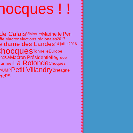
hocques ! !
de Calais
Marine le Pen
Visiteurs
ffel
Macron
élections régionales
2017
e dame des Landes
14 juillet
2016
hocques
Tonnelle
Europe
Macron Présidentielle
grèce
ier2016
La Rotonde
sur mer
Choques
Petit Villandry
UMP
Bretagne
rs
ère
PS