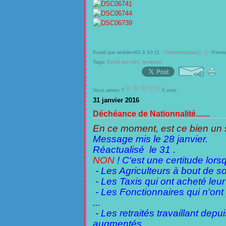
Posté par soleilen62 à 10:11 -
Commentaires [
…
]
- Perma
Tags:
Berck sur mer
,
tempète
Vous aimez ?
0 vote
31 janvier 2016
Déchéance de Nationnalité.......
En ce moment, est ce bien un suj
Message mis le 28 janvier.
Réactualisé le 31 .
NON
! C'est une certitude lor
- Les Agriculteurs à bout de souf
- Les Taxis qui ont acheté leur 
- Les Fonctionnaires qui n'ont
...
- Les retraités travail
lant depui
augmentés .....