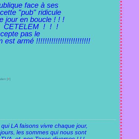
ublique face à ses
cette "pub" ridicule
 jour en boucle ! ! !
a CETELEM ! ! !
ccepte pas le
est armé !!!!!!!!!!!!!!!!!!!!!!!!!
lien [
#
]
i LA faisons vivre chaque jour,
 jours, les sommes qui nous sont
VA, et nos Taxes diverses ! ! !