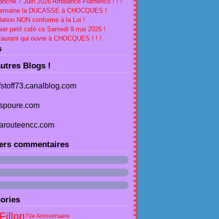
nche 7 Juin 2026 Ambiance Flamenco ! ! !
Semaine la DUCASSE à CHOCQUES !
lation NON conforme à la Loi !
ier petit café ce Samedi 9 mai 2026 !
aurant qui ouvre à CHOCQUES ! ! !
s
utres Blogs !
//stoff73.canalblog.com
spoure.com
arouteencc.com
ers commentaires
ories
Fillon
70e Anniversaire