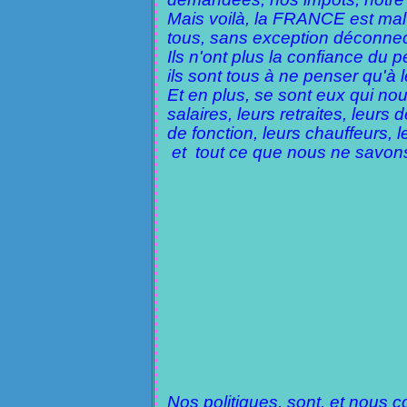
Mais voilà, la FRANCE est mal d
tous, sans exception déconne
Ils n'ont plus la confiance du p
ils sont tous à ne penser qu'à l
Et en plus, se sont eux qui nou
salaires, leurs retraites, leurs
de fonction, leurs chauffeurs,
et tout ce que nous ne savons 
Nos politiques, sont, et nous c