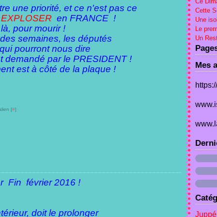
Ce Dima
re une priorité, et ce n'est pas ce
Cette 
t
EXPLOSER
en FRANCE !
Une iso
 là, pour mourir !
Le prem
 des semaines, les députés
Un Rest
..qui pourront nous dire
Page
ujet demandé par le PRESIDENT !
Mes a
nt est à côté de la plaque !
https:
www.i
lien [
#
]
www.l
Derni
er Fin février 2016 !
Catég
térieur, doit le prolonger
Juppé