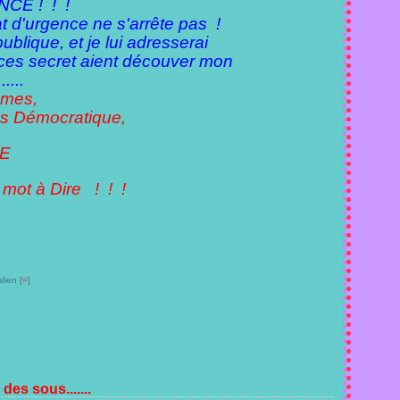
NCE ! ! !
at d'urgence ne s'arrête pas !
ublique, et je lui adresserai
ices secret aient découver mon
....
mmes,
 Démocratique,
RE
ot à Dire ! ! !
lien [
#
]
 sous.......