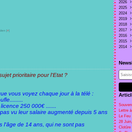
2026
2025
Juill
2024
Juin
Nov
2019
Mai
Juin
Sep
2018
Avri
Mai
Juill
Déc
2017
Mar
Avri
Janv
Déc
lien [
#
]
2016
Févr
Mar
Nov
Sep
2015
Janv
Janv
Mai
Oct
2014
Mar
Sep
Déc
Févr
Aoû
Nov
Sep
Janv
Mai
Oct
Juin
Newsl
Avri
Sep
Mai
Mar
Aoû
Avri
et prioritaire pour l'Etat ?
Févr
Juill
Mar
Janv
Juin
Janv
sque vous voyez chaque jour à la télé :
Artic
le.........
Souveni
licence 250 000€ .......
Lettre 
 pas vu leur salaire augmenté depuis 5 ans
Le Feu 
28 Jui
s l'âge de 14 ans, qui ne sont pas
Clotûre