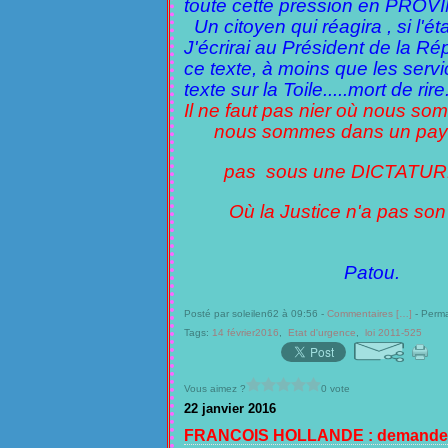
toute cette pression en PROVI
Un citoyen qui réagira , si l'ét
J'écrirai au Président de la Rép
ce texte, à moins que les serv
texte sur la Toile.....mort de rire..
Il ne faut pas nier où nous so
nous sommes dans un pays
pas sous une DICTATU
Où la Justice n'a pas son m
Patou.
Posté par soleilen62 à 09:56 -
Commentaires [
…
]
- Perma
Tags:
14 février2016
,
Etat d'urgence
,
loi 2011-525
Vous aimez ?
0 vote
22 janvier 2016
FRANCOIS HOLLANDE : demande des