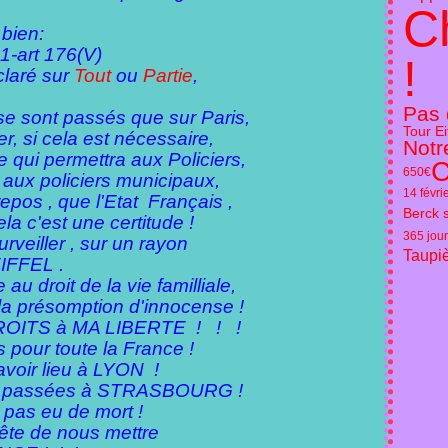
C
 bien:
1-art 176(V)
!
claré sur
Tout
ou
Partie
,
Pas 
 se sont passés que sur Paris,
Tour Ei
r, si cela est nécessaire,
Notr
e qui permettra aux Policiers,
C
650€
 aux policiers municipaux,
14 févr
epos , que l'Etat Français ,
Berck 
ela c'est une certitude !
365 jou
rveiller , sur un rayon
Taupi
IFFEL .
au droit de la vie familliale,
 à la présomption d'innocense !
DROITS à MA LIBERTE ! ! !
s pour toute la France !
avoir lieu à LYON !
ien passées à STRASBOURG !
as eu de mort !
rête de nous mettre