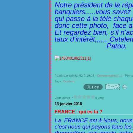
Notre président de la rép
banquiers.....vous savez 
qui passe à la télé chaque
donc cette photo,
face 
Et regardez bien, s'il n'a
taux d'intérèt,,,,,, Cetelem 
Patou.
Posté par soleilen62 à 19:03 -
Commentaires [
…
]
- Perma
Tags:
Cetelem
Vous aimez ?
0 vote
13 janvier 2016
FRANCE : qui es tu ?
La FRANCE est à Nous, nous qu
c'est nous qui payons tous les
demandées, nos impots, notre T