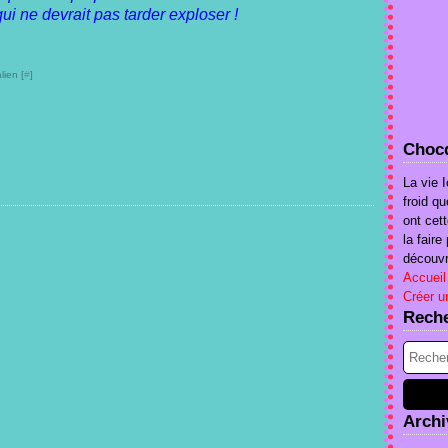
i ne devrait pas tarder exploser !
lien [
#
]
Chocq
La vie I
froid qu
ont cet
la fair
découvri
Accueil
Créer u
Rech
Archi