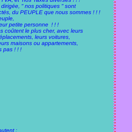
irigée, " nos politiques " sont
ctés, du PEUPLE que nous sommes ! ! !
euple,
eur petite personne ! ! !
s coûtent le plus cher, avec leurs
 déplacements, leurs voitures,
 leurs maisons ou appartements,
pas ! ! !
outent :