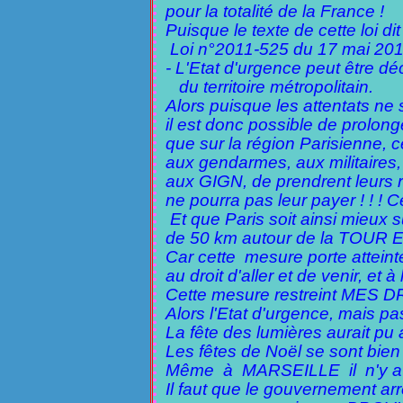
pour la totalité de la France !
Puisque le texte de cette loi dit
Loi n°2011-525 du 17 mai 201
- L'Etat d'urgence peut être dé
du territoire métropolitain.
Alors puisque les attentats ne
il est donc possible de prolonge
que sur la région Parisienne, c
aux gendarmes, aux militaires,
aux GIGN, de prendrent leurs r
ne pourra pas leur payer ! ! ! C
Et que Paris soit ainsi mieux su
de 50 km autour de la TOUR E
Car cette mesure porte atteinte 
au droit d'aller et de venir, et
Cette mesure restreint MES 
Alors l'Etat d'urgence, mais pa
La fête des lumières aurait pu 
Les fêtes de Noël se sont b
Même à MARSEILLE il n'y a p
Il faut que le gouvernement ar