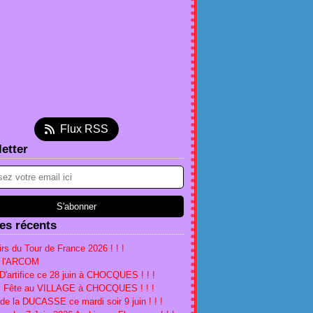
et
(2)
embre
(5)
(2)
tembre
(5)
(2)
(1)
l
et
embre
(4)
(3)
(1)
(1)
s
l
ier
embre
(4)
(3)
(1)
(4)
ier
s
embre
tembre
(1)
(1)
(2)
(1)
ier
ier
obre
(1)
(2)
(2)
(1)
s
tembre
embre
(5)
(4)
(1)
ier
t
embre
tembre
(2)
(5)
(2)
(1)
Flux RSS
ier
obre
(1)
(2)
(1)
(2)
etter
l
tembre
(18)
(1)
(3)
s
t
l
(16)
(1)
(2)
ier
et
s
(2)
(3)
(5)
ier
(2)
(5)
ier
(1)
les récents
rs du Tour de France 2026 ! ! !
à l'ARCOM
D'artifice ce 28 juin à CHOCQUES ! ! !
n, Fête au VILLAGE à CHOCQUES ! ! !
 de la DUCASSE ce mardi soir 9 juin ! ! !