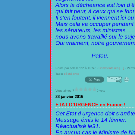
Alors la déchéance est loin d'êt
qui fait peur, à ceux qui se fon
Il s'en foutent, il viennent ici ou
Mais cela va occuper pendant
les sénateurs, les ministres ...
nous avons travaillé sur le s
Oui vraiment, notre gouverneme
Patou.
Posté par soleilen62 à 10:57 -
Commentaires [
…
]
- Perma
Tags:
déchéance
Vous aimez ?
0 vote
28 janvier 2016
ETAT D'URGENCE en France !
Cet Etat d'urgence doit s'arrêt
Message émis le 14 février.
Réactualisé le31.
En aucun cas le Ministre de l'in