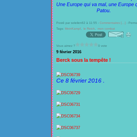
Une Europe qui va mal, une Europe qu
Patou.
Posté par soleilen62 à 11:55 -
Commentaires [
…
]
- Perma
Tags:
MeinKampf
,
le Reich
,
mon combat
Vous aimez ?
0 vote
9 février 2016
Berck sous la tempête !
Ce 8 février 2016 .