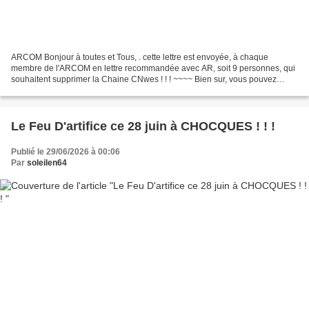
ARCOM Bonjour à toutes et Tous, . cette lettre est envoyée, à chaque
membre de l'ARCOM en lettre recommandée avec AR, soit 9 personnes, qui
souhaitent supprimer la Chaine CNwes ! ! ! ~~~~ Bien sur, vous pouvez
envoyer une lettre, . sans la mettre en recommandée...
Le Feu D'artifice ce 28 juin à CHOCQUES ! ! !
Publié le 29/06/2026 à 00:06
Par
soleilen64