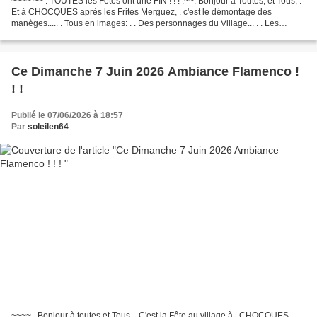
~~~~ ~~ . TOUTES les Fêtes ont une FIN ! ! ! .~~. Bonjour à Toutes, et Tous, .
Et à CHOCQUES après les Frites Merguez, . c'est le démontage des
manèges..... . Tous en images: . . Des personnages du Village... . . Les
personnages de l'ombre au Travail...
Ce Dimanche 7 Juin 2026 Ambiance Flamenco !
! !
Publié le 07/06/2026 à 18:57
Par
soleilen64
~~~~ . Bonjour à toutes et Tous, . C'est la Fête au village à . CHOCQUES