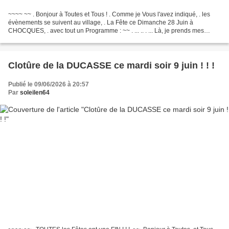
~~~~ ~~ . Bonjour à Toutes et Tous ! . Comme je Vous l'avez indiqué, . les
évènements se suivent au village, . La Fête ce Dimanche 28 Juin à
CHOCQUES, . avec tout un Programme : ~~ . ... .. . ... Là, je prends mes
revues sur le Camping-car ! ! ! ~~ ......
Clotûre de la DUCASSE ce mardi soir 9 juin ! ! !
Publié le 09/06/2026 à 20:57
Par
soleilen64