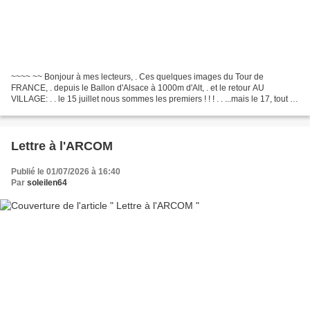
~~~~ ~~ Bonjour à mes lecteurs, . Ces quelques images du Tour de
FRANCE, . depuis le Ballon d'Alsace à 1000m d'Alt, . et le retour AU
VILLAGE: . . le 15 juillet nous sommes les premiers ! ! ! . . ...mais le 17, tout le
monde est installé ! ! ! . . ......
Lettre à l'ARCOM
Publié le 01/07/2026 à 16:40
Par
soleilen64