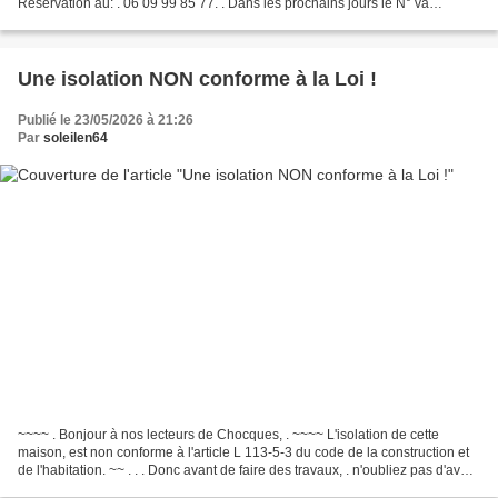
Réservation au: . 06 09 99 85 77. . Dans les prochains jours le N° va
changer ! ~~ Au plaisir de vous...
Une isolation NON conforme à la Loi !
Publié le 23/05/2026 à 21:26
Par
soleilen64
~~~~ . Bonjour à nos lecteurs de Chocques, . ~~~~ L'isolation de cette
maison, est non conforme à l'article L 113-5-3 du code de la construction et
de l'habitation. ~~ . . . Donc avant de faire des travaux, . n'oubliez pas d'avoir
l'autorisation . du...