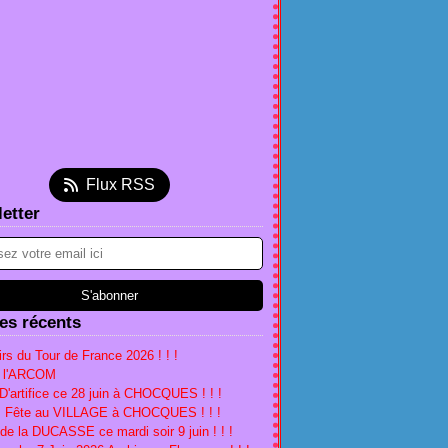
et
(2)
embre
(5)
(2)
tembre
(5)
(2)
(1)
l
et
embre
(4)
(3)
(1)
(1)
s
l
ier
embre
(4)
(3)
(1)
(4)
ier
s
embre
tembre
(1)
(1)
(2)
(1)
ier
ier
obre
(1)
(2)
(2)
(1)
s
tembre
embre
(5)
(4)
(1)
ier
t
embre
tembre
(2)
(5)
(2)
(1)
Flux RSS
ier
obre
(1)
(2)
(1)
(2)
etter
l
tembre
(18)
(1)
(3)
s
t
l
(16)
(1)
(2)
ier
et
s
(2)
(3)
(5)
ier
(2)
(5)
ier
(1)
les récents
rs du Tour de France 2026 ! ! !
à l'ARCOM
D'artifice ce 28 juin à CHOCQUES ! ! !
n, Fête au VILLAGE à CHOCQUES ! ! !
 de la DUCASSE ce mardi soir 9 juin ! ! !