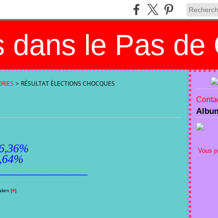
 dans le Pas de 
RIES
>
RÉSULTAT ÉLECTIONS CHOCQUES
Contac
Albu
36%
Vous p
3,64%
______________
lien [
#
]