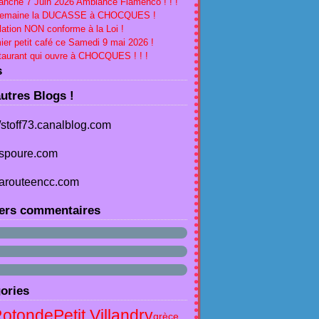
nche 7 Juin 2026 Ambiance Flamenco ! ! !
Semaine la DUCASSE à CHOCQUES !
lation NON conforme à la Loi !
ier petit café ce Samedi 9 mai 2026 !
aurant qui ouvre à CHOCQUES ! ! !
s
utres Blogs !
//stoff73.canalblog.com
spoure.com
arouteencc.com
ers commentaires
ories
Rotonde
Petit Villandry
grèce