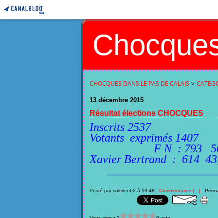
Chocques
CHOCQUES DANS LE PAS DE CALAIS
>
CATEGO
13 décembre 2015
Résultat élections CHOCQUES
Inscrits 2537
Votants exprimés 1407
F N : 793 56,
Xavier Bertrand : 614 4
____________________
Posté par soleilen62 à 19:48 -
Commentaires [
…
]
- Perma
Vous aimez ?
0 vote