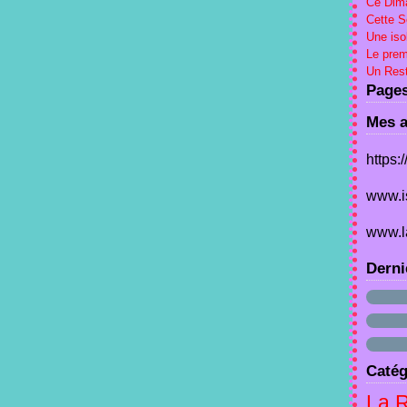
Ce Dima
Cette 
Une iso
Le prem
Un Rest
Page
Mes a
https:
www.i
www.l
Derni
Catég
La 