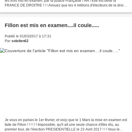
les trois mis en examen, par la justice Française ! AH ! Elle est belle la
FRANCE DE DROITRE ! ! ! Avouez que les 4 millions d'électeurs de la droite,
doivent se trouver tous...
Fillon est mis en examen....il coule.....
Publié le 01/03/2017 à 17:31
Par
soleilen62
Je vous en parlais le 1er février, et voiçi que le 1 Mars la mise en examen est
faite de Fillon ! ! ! ! ! ! Impossible, qu'il ait une seule chance d'être élu, au
premier tour, de l'élection PRESIDENTIELLE le 23 Avril 2017 ! ! ! Vous le