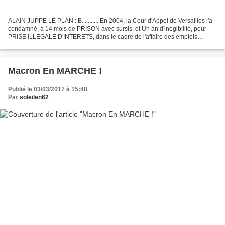
ALAIN JUPPE LE PLAN : B........... En 2004, la Cour d'Appel de Versailles l'a
condamné, à 14 mois de PRISON avec sursis, et Un an d'inégibilité, pour
PRISE ILLEGALE D'INTERETS, dans le cadre de l'affaire des emplois
FICTIFS de la MAIRIE DE PARIS ! ! !...
Macron En MARCHE !
Publié le 03/03/2017 à 15:48
Par
soleilen62