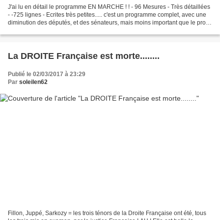
J'ai lu en détail le programme EN MARCHE ! ! - 96 Mesures - Très détaillées
- -725 lignes - Ecrites très petites..... c'est un programme complet, avec une
diminution des députés, et des sénateurs, mais moins important que le projet
de Marine Le Pen. On...
La DROITE Française est morte........
Publié le 02/03/2017 à 23:29
Par
soleilen62
Fillon, Juppé, Sarkozy = les trois ténors de la Droite Française ont été, tous