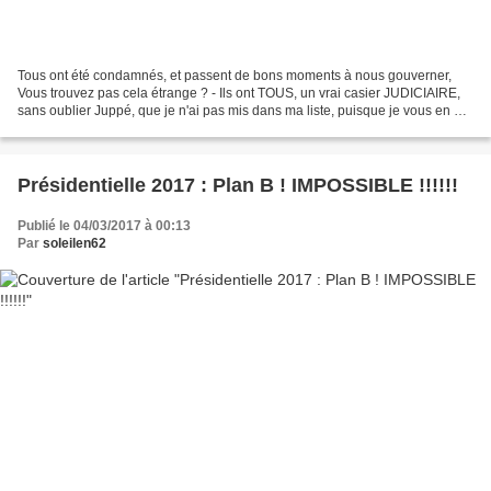
Tous ont été condamnés, et passent de bons moments à nous gouverner,
Vous trouvez pas cela étrange ? - Ils ont TOUS, un vrai casier JUDICIAIRE,
sans oublier Juppé, que je n'ai pas mis dans ma liste, puisque je vous en ai
parlé ce matin très tôt ! FILIPPETI...
Présidentielle 2017 : Plan B ! IMPOSSIBLE !!!!!!
Publié le 04/03/2017 à 00:13
Par
soleilen62