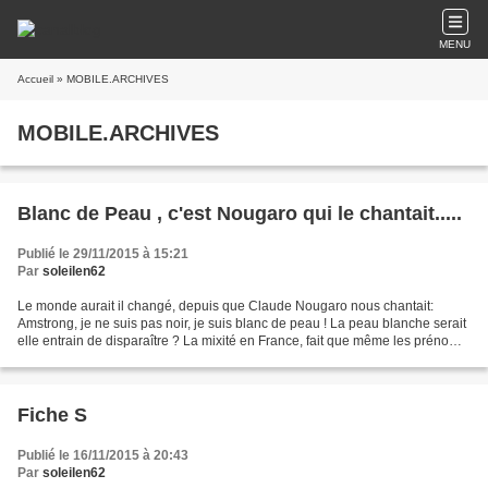
MENU
Accueil
» MOBILE.ARCHIVES
MOBILE.ARCHIVES
Blanc de Peau , c'est Nougaro qui le chantait.....
Publié le 29/11/2015 à 15:21
Par
soleilen62
Le monde aurait il changé, depuis que Claude Nougaro nous chantait:
Amstrong, je ne suis pas noir, je suis blanc de peau ! La peau blanche serait
elle entrain de disparaître ? La mixité en France, fait que même les prénoms
de notre calendrier du Facteur,...
Fiche S
Publié le 16/11/2015 à 20:43
Par
soleilen62