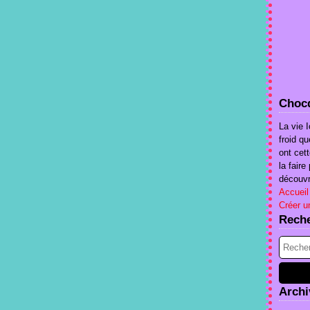
Chocq
La vie I
froid qu
ont cet
la fair
découvri
Accueil
Créer u
Rech
Archi