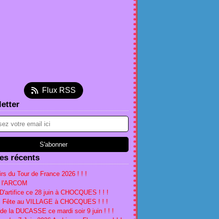
et
(2)
embre
(5)
(2)
tembre
(5)
(2)
(1)
l
et
embre
(4)
(3)
(1)
(1)
s
l
ier
embre
(4)
(3)
(1)
(4)
ier
s
embre
tembre
(1)
(1)
(2)
(1)
ier
ier
obre
(1)
(2)
(2)
(1)
s
tembre
embre
(5)
(4)
(1)
ier
t
embre
tembre
(2)
(5)
(2)
(1)
Flux RSS
ier
obre
(1)
(2)
(1)
(2)
etter
l
tembre
(18)
(1)
(3)
s
t
l
(16)
(1)
(2)
ier
et
s
(2)
(3)
(5)
ier
(2)
(5)
ier
(1)
les récents
rs du Tour de France 2026 ! ! !
à l'ARCOM
D'artifice ce 28 juin à CHOCQUES ! ! !
n, Fête au VILLAGE à CHOCQUES ! ! !
 de la DUCASSE ce mardi soir 9 juin ! ! !