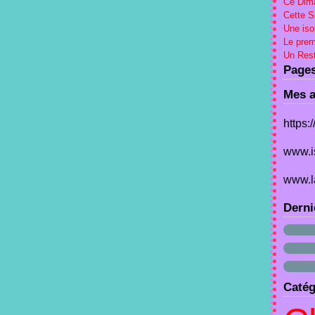
Ce Dima
Cette 
Une iso
Le prem
Un Rest
Page
Mes a
https:
www.i
www.l
Derni
Catég