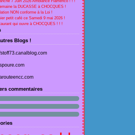
nche 7 Juin 2026 Ambiance Flamenco ! ! !
Semaine la DUCASSE à CHOCQUES !
lation NON conforme à la Loi !
ier petit café ce Samedi 9 mai 2026 !
aurant qui ouvre à CHOCQUES ! ! !
s
utres Blogs !
//stoff73.canalblog.com
spoure.com
arouteencc.com
ers commentaires
ories