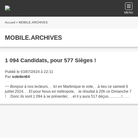
MENU
Accueil
» MOBILE.ARCHIVES
MOBILE.ARCHIVES
1 094 Candidats, pour 577 Sièges !
Publié le 03/07/2024 à 22:11
Par
soleilen64
~~ Bonjour à nos lecteurs, . . Ici en Martinique le vote, . .à lieu ce samedi 6
juillet 2024. . . Et pour Nous en métropole, . .le résultat à 20h ce Dimanche 7
! . . Donc ils sont 1 094 à se présenter, . . et il y aura 517 déçus..............! . .
Mais...