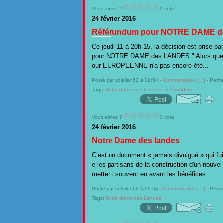
Vous aimez ?
0 vote
24 février 2016
Référundum pour NOTRE DAME d
Ce jeudi 11 à 20h 15, la décision est prise pa
pour NOTRE DAME des LANDES " Alors que tou
our EUROPEENNE n'a pas encore été...
Posté par soleilen62 à 09:54 -
Commentaires [
…
]
- Perma
Tags:
Notre dame des Landes
,
référundum
Vous aimez ?
0 vote
24 février 2016
Notre Dame des landes
C’est un document « jamais divulgué » qui fu
e les partisans de la construction d'un nouvel
mettent souvent en avant les bénéfices...
Posté par soleilen62 à 09:54 -
Commentaires [
…
]
- Perma
Tags:
Notre dame des Landes