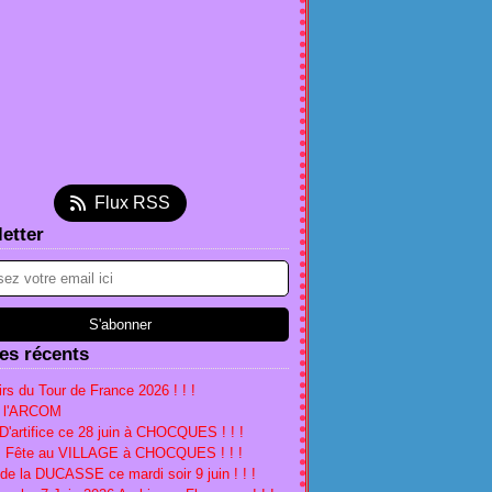
et
(2)
embre
(5)
(2)
tembre
(5)
(2)
(1)
l
et
embre
(4)
(3)
(1)
(1)
s
l
ier
embre
(4)
(3)
(1)
(4)
ier
s
embre
tembre
(1)
(1)
(2)
(1)
ier
ier
obre
(1)
(2)
(2)
(1)
s
tembre
embre
(5)
(4)
(1)
ier
t
embre
tembre
(2)
(5)
(2)
(1)
Flux RSS
ier
obre
(1)
(2)
(1)
(2)
etter
l
tembre
(18)
(1)
(3)
s
t
l
(16)
(1)
(2)
ier
et
s
(2)
(3)
(5)
ier
(2)
(5)
ier
(1)
les récents
rs du Tour de France 2026 ! ! !
à l'ARCOM
D'artifice ce 28 juin à CHOCQUES ! ! !
n, Fête au VILLAGE à CHOCQUES ! ! !
 de la DUCASSE ce mardi soir 9 juin ! ! !