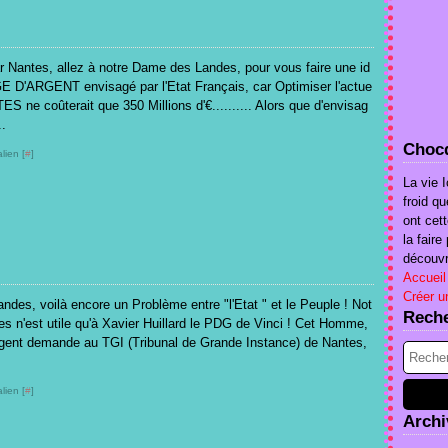
 Nantes, allez à notre Dame des Landes, pour vous faire une id
D'ARGENT envisagé par l'Etat Français, car Optimiser l'actue
S ne coûterait que 350 Millions d'€.......... Alors que d'envisag
.
Chocq
lien [
#
]
La vie I
froid qu
ont cet
la fair
découvri
Accueil
Créer u
des, voilà encore un Problème entre "l'Etat " et le Peuple ! Not
Rech
 n'est utile qu'à Xavier Huillard le PDG de Vinci ! Cet Homme,
argent demande au TGI (Tribunal de Grande Instance) de Nantes,
lien [
#
]
Archi