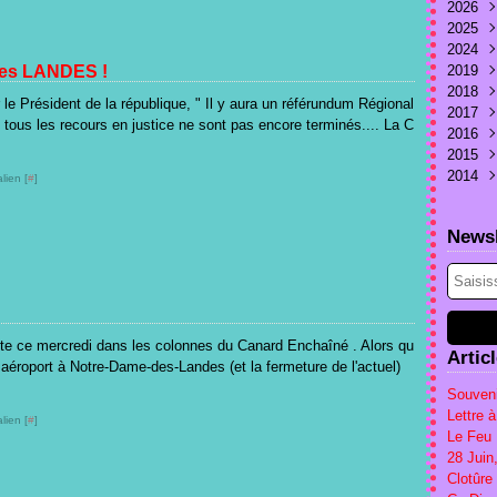
2026
2025
Juill
2024
Juin
Nov
es LANDES !
2019
Mai
Juin
Sep
2018
Avri
Mai
Juill
Déc
r le Président de la république, " Il y aura un référundum Régional
2017
Mar
Avri
Janv
Déc
s les recours en justice ne sont pas encore terminés.... La C
2016
Févr
Mar
Nov
Sep
2015
Janv
Janv
Mai
Oct
2014
Mar
Sep
Déc
lien [
#
]
Févr
Aoû
Nov
Sep
Janv
Mai
Oct
Juin
Newsl
Avri
Sep
Mai
Mar
Aoû
Avri
Févr
Juill
Mar
Janv
Juin
Janv
ite ce mercredi dans les colonnes du Canard Enchaîné . Alors qu
Artic
 aéroport à Notre-Dame-des-Landes (et la fermeture de l'actuel)
Souveni
Lettre 
lien [
#
]
Le Feu 
28 Jui
Clotûre