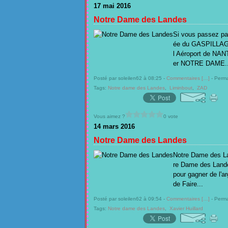
17 mai 2016
Notre Dame des Landes
Si vous passez par
ée du GASPILLAGE 
l Aéroport de NANTE
er NOTRE DAME..
Posté par soleilen62 à 08:25 -
Commentaires [
…
]
- Perma
Tags:
Notre dame des Landes
,
Liminbout
,
ZAD
Vous aimez ?
0 vote
14 mars 2016
Notre Dame des Landes
Notre Dame des Lan
re Dame des Landes
pour gagner de l'
de Faire...
Posté par soleilen62 à 09:54 -
Commentaires [
…
]
- Perma
Tags:
Notre dame des Landes
,
Xavier Huillard