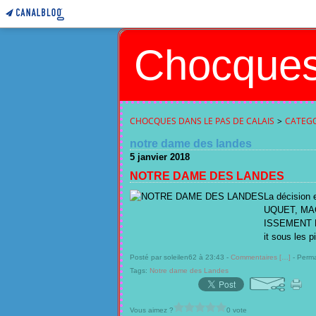
Chocques
CHOCQUES DANS LE PAS DE CALAIS
>
CATEGO
notre dame des landes
5 janvier 2018
NOTRE DAME DES LANDES
La décision 
UQUET, MACR
ISSEMENT DE
it sous les p
Posté par soleilen62 à 23:43 -
Commentaires [
…
]
- Perma
Tags:
Notre dame des Landes
Vous aimez ?
0 vote