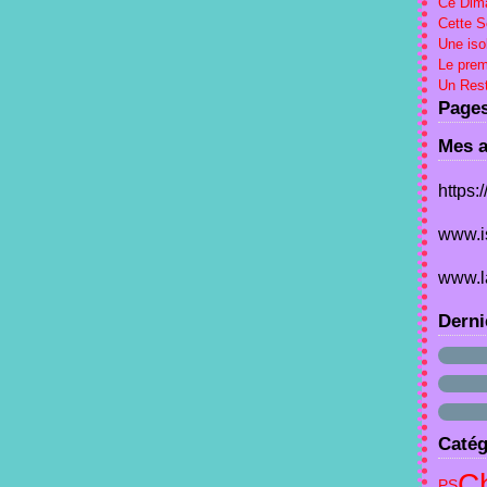
Ce Dima
Cette 
Une iso
Le prem
Un Rest
Page
Mes a
https:
www.i
www.l
Derni
Catég
C
PS