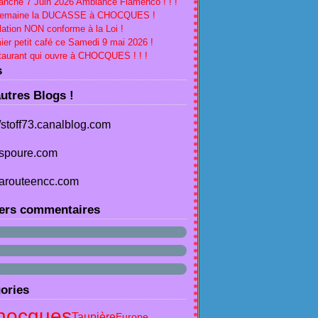
nche 7 Juin 2026 Ambiance Flamenco ! ! !
Semaine la DUCASSE à CHOCQUES !
lation NON conforme à la Loi !
ier petit café ce Samedi 9 mai 2026 !
aurant qui ouvre à CHOCQUES ! ! !
s
utres Blogs !
//stoff73.canalblog.com
spoure.com
arouteencc.com
ers commentaires
ories
hocques
Taupière
Europe