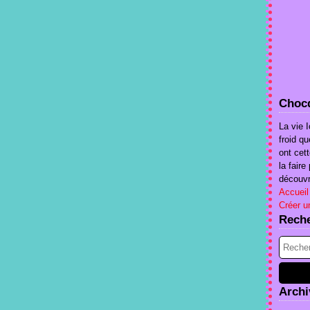
Chocq
La vie I
froid qu
ont cet
la fair
découvri
Accueil
Créer u
Rech
Archi