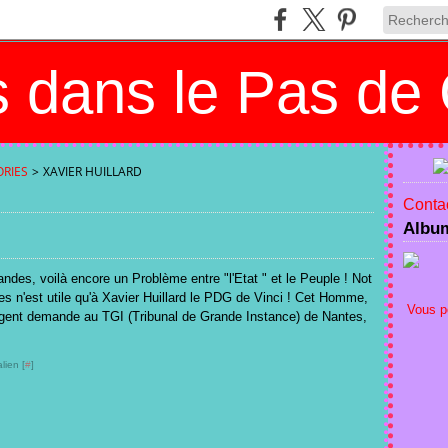
 dans le Pas de 
RIES
>
XAVIER HUILLARD
Contac
Albu
des, voilà encore un Problème entre "l'Etat " et le Peuple ! Not
 n'est utile qu'à Xavier Huillard le PDG de Vinci ! Cet Homme,
Vous p
argent demande au TGI (Tribunal de Grande Instance) de Nantes,
lien [
#
]