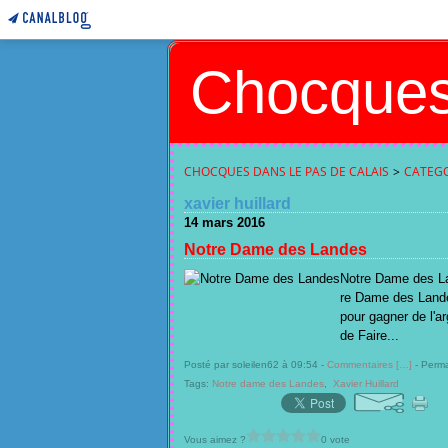
Chocques
CHOCQUES DANS LE PAS DE CALAIS
>
CATEGO
xavier huillard
14 mars 2016
Notre Dame des Landes
Notre Dame des Lan
re Dame des Landes
pour gagner de l'
de Faire...
Posté par soleilen62 à 09:54 -
Commentaires [
…
]
- Perma
Tags:
Notre dame des Landes
,
Xavier Huillard
Vous aimez ?
0 vote