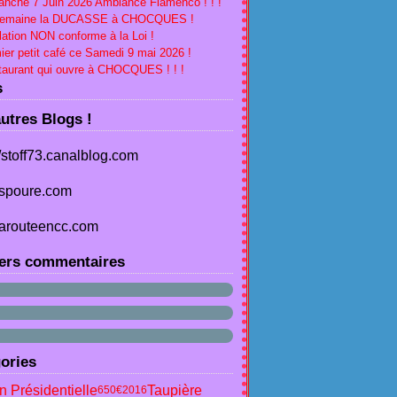
nche 7 Juin 2026 Ambiance Flamenco ! ! !
Semaine la DUCASSE à CHOCQUES !
lation NON conforme à la Loi !
ier petit café ce Samedi 9 mai 2026 !
aurant qui ouvre à CHOCQUES ! ! !
s
utres Blogs !
//stoff73.canalblog.com
spoure.com
arouteencc.com
ers commentaires
ories
 Présidentielle
Taupière
650€
2016