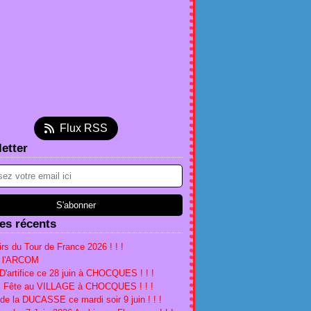
et
(2)
embre
(5)
(2)
tembre
(5)
(2)
(1)
l
et
embre
(4)
(3)
(1)
(1)
s
l
ier
embre
(4)
(3)
(1)
(4)
ier
s
embre
tembre
(1)
(1)
(2)
(1)
ier
ier
obre
(1)
(2)
(2)
(1)
s
tembre
embre
(5)
(4)
(1)
ier
t
embre
tembre
(2)
(5)
(2)
(1)
Flux RSS
ier
obre
(1)
(2)
(1)
(2)
etter
l
tembre
(18)
(1)
(3)
s
t
l
(16)
(1)
(2)
ier
et
s
(2)
(3)
(5)
ier
(2)
(5)
ier
(1)
les récents
rs du Tour de France 2026 ! ! !
à l'ARCOM
D'artifice ce 28 juin à CHOCQUES ! ! !
n, Fête au VILLAGE à CHOCQUES ! ! !
 de la DUCASSE ce mardi soir 9 juin ! ! !