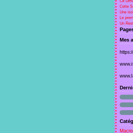
Ce Dima
Cette 
Une iso
Le prem
Un Rest
Page
Mes a
https:
www.i
www.l
Derni
Catég
Macron