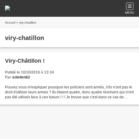
MENU
Accueil
» viry-chatillon
viry-chatillon
Viry-Châtillon !
Publié le 10/10/2016 à 13:34
Par
soleilen62
Pouvez vous m'expliquer pourquoi les policiers sont armés, s'ils n'ont pas le
droit d'utiliser leurs armes ? Ils étaient quatre, donc quatre révolvers qui n'ont
pas été utilisés face à ces tueurs ! ! ! Je trouve que c'est dans ce cas de
l'inconscience,...