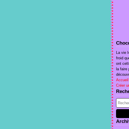
Chocq
La vie I
froid qu
ont cet
la fair
découvri
Accueil
Créer u
Rech
Archi