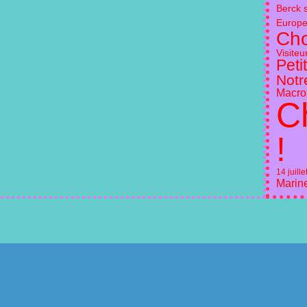
Berck 
Europ
Ch
Visiteu
Peti
Notr
Macron
C
!
14 juille
Marin
l Canalblog
Top articles
Contact
Signaler un abus
C.G.U.
Cookies et donnée