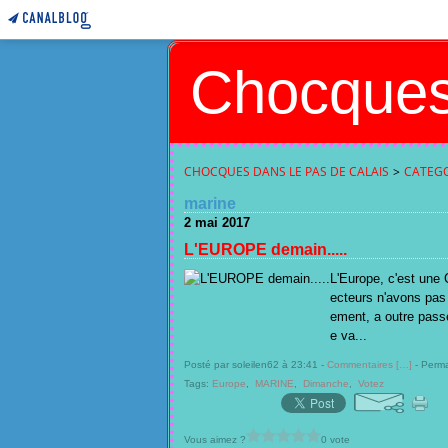
Chocques
CHOCQUES DANS LE PAS DE CALAIS
>
CATEGO
marine
2 mai 2017
L'EUROPE demain.....
L'Europe, c'est une 
ecteurs n'avons pas
ement, a outre pass
e va...
Posté par soleilen62 à 23:41 -
Commentaires [
…
]
- Perma
Tags:
Europe
,
MARINE
,
Dimanche
,
Votez
Vous aimez ?
0 vote