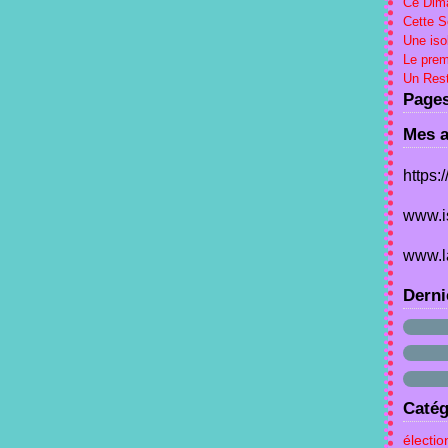
Ce Dima
Cette 
Une iso
Le prem
Un Rest
Page
Mes a
https:
www.i
www.l
Derni
Catég
électio