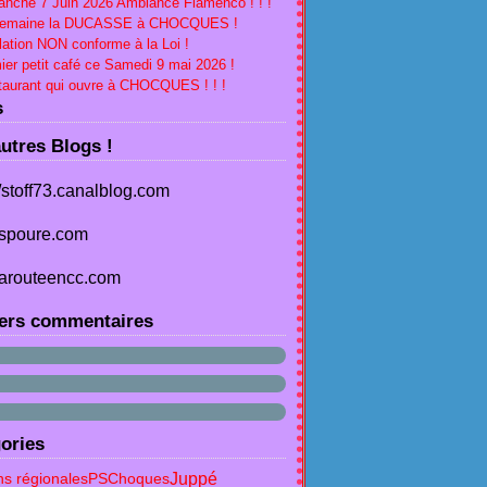
nche 7 Juin 2026 Ambiance Flamenco ! ! !
Semaine la DUCASSE à CHOCQUES !
lation NON conforme à la Loi !
ier petit café ce Samedi 9 mai 2026 !
aurant qui ouvre à CHOCQUES ! ! !
s
utres Blogs !
//stoff73.canalblog.com
spoure.com
arouteencc.com
ers commentaires
ories
Juppé
ns régionales
PS
Choques