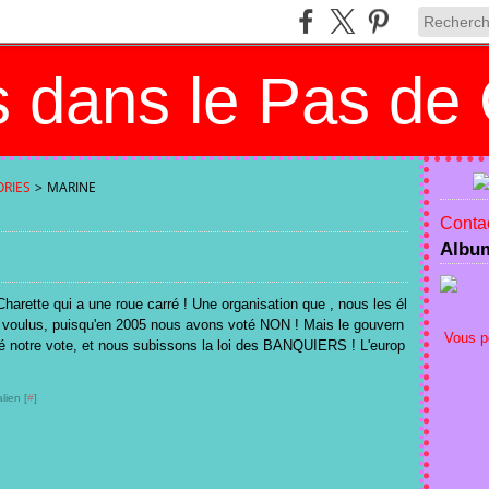
 dans le Pas de 
RIES
>
MARINE
Contac
Albu
Charette qui a une roue carré ! Une organisation que , nous les él
 voulus, puisqu'en 2005 nous avons voté NON ! Mais le gouvern
Vous p
é notre vote, et nous subissons la loi des BANQUIERS ! L'europ
lien [
#
]