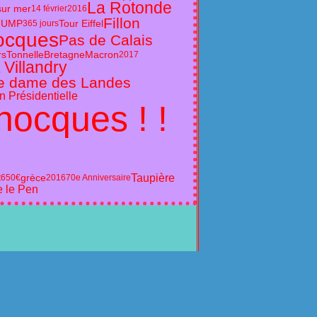
La Rotonde
sur mer
14 février2016
Fillon
e
UMP
Tour Eiffel
365 jours
ocques
Pas de Calais
rs
Tonnelle
Bretagne
Macron
2017
t Villandry
e dame des Landes
 Présidentielle
hocques ! !
Taupière
grèce
t
650€
2016
70e Anniversaire
e le Pen
s personnelles
Préférences cookies