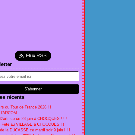
et
(2)
embre
(5)
(2)
tembre
(5)
(2)
(1)
l
et
embre
(4)
(3)
(1)
(1)
s
l
ier
embre
(4)
(3)
(1)
(4)
ier
s
embre
tembre
(1)
(1)
(2)
(1)
ier
ier
obre
(1)
(2)
(2)
(1)
s
tembre
embre
(5)
(4)
(1)
ier
t
embre
tembre
(2)
(5)
(2)
(1)
Flux RSS
ier
obre
(1)
(2)
(1)
(2)
etter
l
tembre
(18)
(1)
(3)
s
t
l
(16)
(1)
(2)
ier
et
s
(2)
(3)
(5)
ier
(2)
(5)
ier
(1)
les récents
rs du Tour de France 2026 ! ! !
à l'ARCOM
D'artifice ce 28 juin à CHOCQUES ! ! !
n, Fête au VILLAGE à CHOCQUES ! ! !
 de la DUCASSE ce mardi soir 9 juin ! ! !