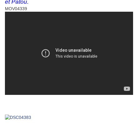
et Patou.
MOV04339