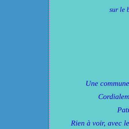
sur le
Une commune o
Cordialem
Pat
Rien à voir, avec le