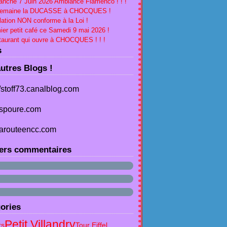
nche 7 Juin 2026 Ambiance Flamenco ! ! !
Semaine la DUCASSE à CHOCQUES !
lation NON conforme à la Loi !
ier petit café ce Samedi 9 mai 2026 !
aurant qui ouvre à CHOCQUES ! ! !
s
utres Blogs !
//stoff73.canalblog.com
spoure.com
arouteencc.com
ers commentaires
ories
Petit Villandry
rs
Tour Eiffel