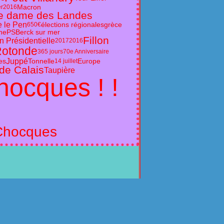
Macron
ier2016
e dame des Landes
e le Pen
élections régionales
grèce
650€
ne
PS
Berck sur mer
Fillon
 Présidentielle
2017
2016
Rotonde
365 jours
70e Anniversaire
Juppé
es
Tonnelle
Europe
14 juillet
de Calais
Taupière
hocques ! !
Chocques
s personnelles
Préférences cookies