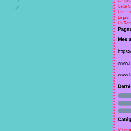
Ce Dima
Cette 
Une iso
Le prem
Un Rest
Page
Mes a
https:
www.i
www.l
Derni
Catég
Visiteu