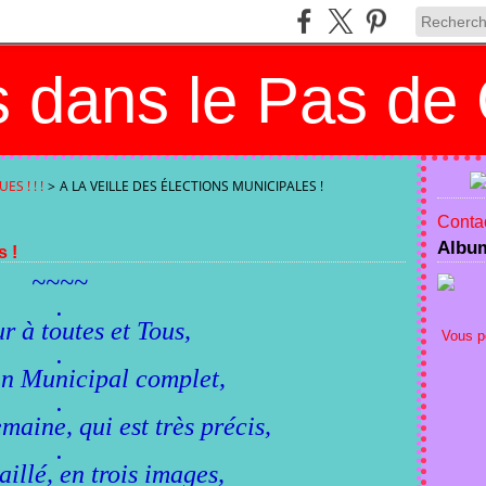
 dans le Pas de 
S ! ! !
>
A LA VEILLE DES ÉLECTIONS MUNICIPALES !
Contac
Albu
s !
~~~~
.
r à toutes et Tous,
Vous p
.
in Municipal complet,
.
maine, qui est très précis,
.
taillé, en trois images,