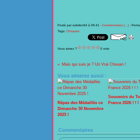
Posté par soleilen64 à 09:41 -
Commentaires [
…
]
- Perma
Tags:
Choques
Vous aimez ?
0 vote
Mais qui suis je ? Un Vrai Chouan !
Vous aimerez aussi :
Souvenirs du To
Répas des Médaillés ce
France 2026 ! ! !
Dimanche 30 Novembre
2025 !
Commentaires