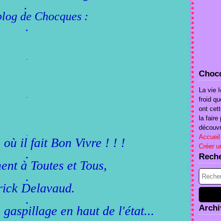
.
 blog de Chocques :
.
.
Chocq
La vie I
.
froid qu
ont cet
la fair
découvri
.
Accueil
ù il fait Bon Vivre ! ! !
Créer u
.
Rech
ent à Toutes et Tous,
.
rick Delavaud.
.
Archi
 gaspillage en haut de l'état...