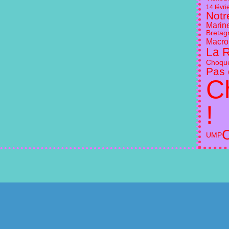
14 févr
Notr
Marin
Bretag
Macron
La 
Choqu
Pas 
C
!
UMP
l Canalblog
Top articles
Contact
Signaler un abus
C.G.U.
Cookies et donnée