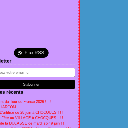
et
(2)
embre
(5)
(2)
tembre
(5)
(2)
(1)
l
et
embre
(4)
(3)
(1)
(1)
s
l
ier
embre
(4)
(3)
(1)
(4)
ier
s
embre
tembre
(1)
(1)
(2)
(1)
ier
ier
obre
(1)
(2)
(2)
(1)
s
tembre
embre
(5)
(4)
(1)
ier
t
embre
tembre
(2)
(5)
(2)
(1)
Flux RSS
ier
obre
(1)
(2)
(1)
(2)
etter
l
tembre
(18)
(1)
(3)
s
t
l
(16)
(1)
(2)
ier
et
s
(2)
(3)
(5)
ier
(2)
(5)
ier
(1)
les récents
rs du Tour de France 2026 ! ! !
à l'ARCOM
D'artifice ce 28 juin à CHOCQUES ! ! !
n, Fête au VILLAGE à CHOCQUES ! ! !
 de la DUCASSE ce mardi soir 9 juin ! ! !